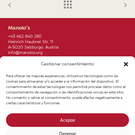
Manolo’s
+43 662 840 280
Heinrich Haubner Str, 11
A-5020 Salzburgo. Austria
info@manolos.org
Gestionar consentimiento
More info
Home
Recipes
Para ofrecer las mejores experiencias, utilizamos tecnologías como las
About us
Contact
cookies para almacenar y/o acceder a la información del dispositivo. El
Products
Join our Team
consentimiento de estas tecnologías nos permitirá procesar datos como el
Infos
Legal notice
comportamiento de navegación o las identificaciones únicas en este sitio.
News
General Terms of Purchase
No consentir o retirar el consentimiento, puede afectar negativamente a
ciertas características y funciones.
Aceptar
Denegar