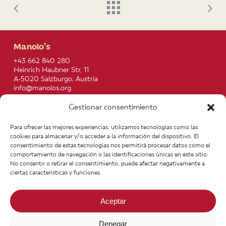
Manolo’s
+43 662 840 280
Heinrich Haubner Str, 11
A-5020 Salzburgo. Austria
info@manolos.org
Gestionar consentimiento
More info
Home
Recipes
Para ofrecer las mejores experiencias, utilizamos tecnologías como las
About us
Contact
cookies para almacenar y/o acceder a la información del dispositivo. El
Products
Join our Team
consentimiento de estas tecnologías nos permitirá procesar datos como el
Infos
Legal notice
comportamiento de navegación o las identificaciones únicas en este sitio.
News
General Terms of Purchase
No consentir o retirar el consentimiento, puede afectar negativamente a
ciertas características y funciones.
Aceptar
Denegar