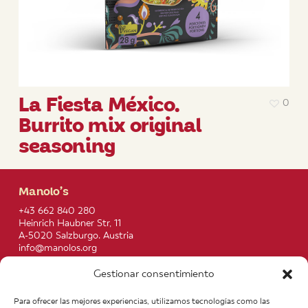
La Fiesta México.
0
Burrito mix original
seasoning
Manolo’s
+43 662 840 280
Heinrich Haubner Str, 11
A-5020 Salzburgo. Austria
info@manolos.org
Gestionar consentimiento
More info
Home
Recipes
Para ofrecer las mejores experiencias, utilizamos tecnologías como las
About us
Contact