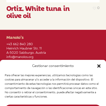
Ortiz. White tuna in
0
olive oil
Manolo’s
+43 662 840 280
Heinrich Haubner Str, 11
A-5020 Salzburgo. Austria
info@manolos.org
Gestionar consentimiento
More info
Home
Recipes
Para ofrecer las mejores experiencias, utilizamos tecnologías como las
About us
Contact
cookies para almacenar y/o acceder a la información del dispositivo. El
Products
Join our Team
consentimiento de estas tecnologías nos permitirá procesar datos como el
Infos
Legal notice
comportamiento de navegación o las identificaciones únicas en este sitio.
News
General Terms of Purchase
No consentir o retirar el consentimiento, puede afectar negativamente a
ciertas características y funciones.