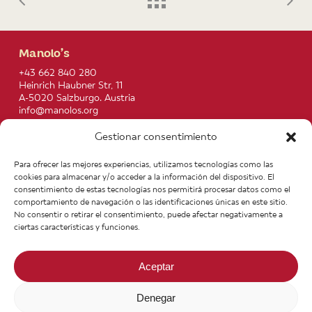
Manolo’s
+43 662 840 280
Heinrich Haubner Str, 11
A-5020 Salzburgo. Austria
info@manolos.org
Gestionar consentimiento
More info
Home
Recipes
Para ofrecer las mejores experiencias, utilizamos tecnologías como las
About us
Contact
cookies para almacenar y/o acceder a la información del dispositivo. El
Products
Join our Team
consentimiento de estas tecnologías nos permitirá procesar datos como el
Infos
Legal notice
comportamiento de navegación o las identificaciones únicas en este sitio.
News
General Terms of Purchase
No consentir o retirar el consentimiento, puede afectar negativamente a
ciertas características y funciones.
Aceptar
Denegar