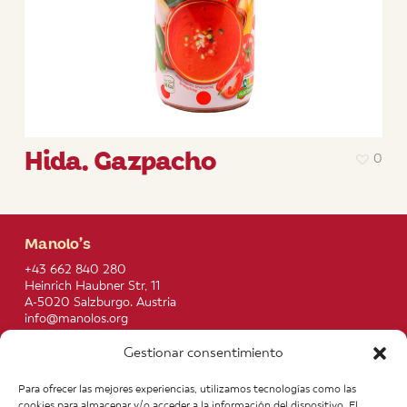
Hida. Gazpacho
0
Manolo’s
+43 662 840 280
Heinrich Haubner Str, 11
A-5020 Salzburgo. Austria
info@manolos.org
Gestionar consentimiento
More info
Home
Recipes
Para ofrecer las mejores experiencias, utilizamos tecnologías como las
About us
Contact
cookies para almacenar y/o acceder a la información del dispositivo. El