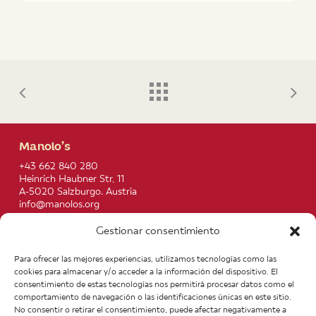
Manolo’s
+43 662 840 280
Heinrich Haubner Str, 11
A-5020 Salzburgo. Austria
info@manolos.org
Gestionar consentimiento
More info
Home
Recipes
Para ofrecer las mejores experiencias, utilizamos tecnologías como las
About us
Contact
cookies para almacenar y/o acceder a la información del dispositivo. El
Products
Join our Team
consentimiento de estas tecnologías nos permitirá procesar datos como el
Infos
Legal notice
comportamiento de navegación o las identificaciones únicas en este sitio.
News
General Terms of Purchase
No consentir o retirar el consentimiento, puede afectar negativamente a