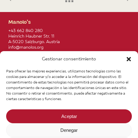
Manolo’s
+43 662 840 280
Heinrich Haubner Str, 11
A-5020 Salzburgo. Austria
info@manolos.org
Gestionar consentimiento
More info
Home
Recipes
Para ofrecer las mejores experiencias, utilizamos tecnologías como las
About us
Contact
cookies para almacenar y/o acceder a la información del dispositivo. El
Products
Join our Team
consentimiento de estas tecnologías nos permitirá procesar datos como el
Infos
Legal notice
comportamiento de navegación o las identificaciones únicas en este sitio.
News
General Terms of Purchase
No consentir o retirar el consentimiento, puede afectar negativamente a
ciertas características y funciones.
Aceptar
Denegar