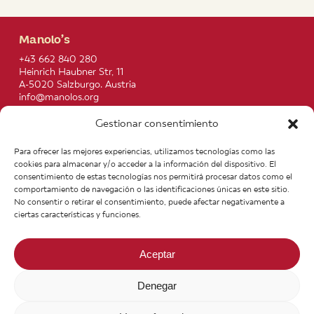
Manolo’s
+43 662 840 280
Heinrich Haubner Str, 11
A-5020 Salzburgo. Austria
info@manolos.org
Gestionar consentimiento
More info
Home
Recipes
Para ofrecer las mejores experiencias, utilizamos tecnologías como las
About us
Contact
cookies para almacenar y/o acceder a la información del dispositivo. El
Products
Join our Team
consentimiento de estas tecnologías nos permitirá procesar datos como el
Infos
Legal notice
comportamiento de navegación o las identificaciones únicas en este sitio.
News
General Terms of Purchase
No consentir o retirar el consentimiento, puede afectar negativamente a
ciertas características y funciones.
Aceptar
Denegar