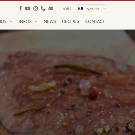
facebook
youtube
instagram
phone
email
JOBS
ENGLISH
NDS
INFOS
NEWS
RECIPES
CONTACT