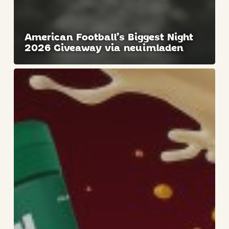
American Football’s Biggest Night
2026 Giveaway via neuimladen
3
Winners,
36
Bottles
Each!
🎉