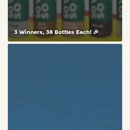
3 Winners, 36 Bottles Each! 🎉
Company
Trip
to
Our
Supplier
Antonio
Tomás
in
Valencia