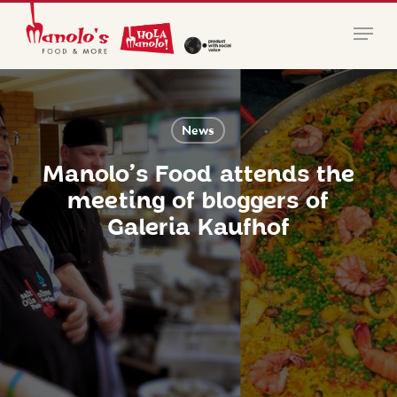
Skip
Menu
to
main
Close
content
Menu
News
Manolo’s Food attends the
meeting of bloggers of
Galeria Kaufhof