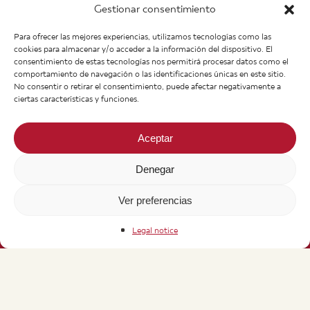
Gestionar consentimiento
Manolo’s
+43 662 840 280
Para ofrecer las mejores experiencias, utilizamos tecnologías como las
Heinrich Haubner Str, 11
cookies para almacenar y/o acceder a la información del dispositivo. El
A-5020 Salzburgo. Austria
consentimiento de estas tecnologías nos permitirá procesar datos como el
info@manolos.org
comportamiento de navegación o las identificaciones únicas en este sitio.
No consentir o retirar el consentimiento, puede afectar negativamente a
More info
ciertas características y funciones.
Home
Recipes
About us
Contact
Aceptar
Products
Join our Team
Infos
Legal notice
News
General Terms of Purchase
Denegar
Ver preferencias
Legal notice
© 2026 Manolo's Food. Todos los derechos reservados.