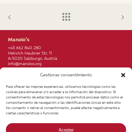
Manolo’s
+43 662 840 280
Heinrich Haubner Str, 11
A-5020 Salzburgo. Austria
info@manolos.org
Gestionar consentimiento
More info
Home
Recipes
Para ofrecer las mejores experiencias, utilizamos tecnologías como las
About us
Contact
cookies para almacenar y/o acceder a la información del dispositivo. El
Products
Join our Team
consentimiento de estas tecnologías nos permitirá procesar datos como el
Infos
Legal notice
comportamiento de navegación o las identificaciones únicas en este sitio.
News
General Terms of Purchase
No consentir o retirar el consentimiento, puede afectar negativamente a
ciertas características y funciones.
Aceptar