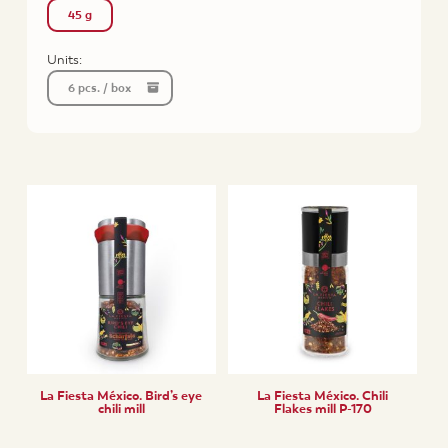
45 g
Units:
6 pcs. / box
La Fiesta México. Bird’s eye
La Fiesta México. Chili
chili mill
Flakes mill P-170