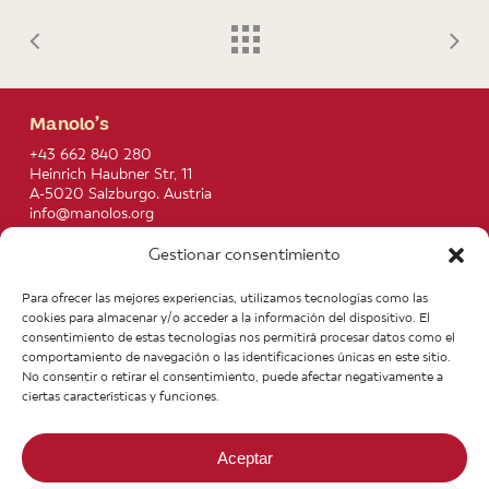
Manolo’s
+43 662 840 280
Heinrich Haubner Str, 11
A-5020 Salzburgo. Austria
info@manolos.org
Gestionar consentimiento
More info
Home
Recipes
Para ofrecer las mejores experiencias, utilizamos tecnologías como las
About us
Contact
cookies para almacenar y/o acceder a la información del dispositivo. El
Products
Join our Team
consentimiento de estas tecnologías nos permitirá procesar datos como el
Infos
Legal notice
comportamiento de navegación o las identificaciones únicas en este sitio.
News
General Terms of Purchase
No consentir o retirar el consentimiento, puede afectar negativamente a
ciertas características y funciones.
Aceptar