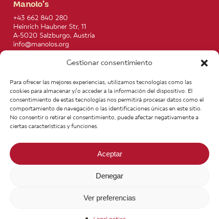
Manolo’s
+43 662 840 280
Heinrich Haubner Str, 11
A-5020 Salzburgo. Austria
info@manolos.org
Gestionar consentimiento
More info
Home
Recipes
Para ofrecer las mejores experiencias, utilizamos tecnologías como las
About us
Contact
cookies para almacenar y/o acceder a la información del dispositivo. El
Products
Join our Team
consentimiento de estas tecnologías nos permitirá procesar datos como el
Infos
Legal notice
comportamiento de navegación o las identificaciones únicas en este sitio.
News
General Terms of Purchase
No consentir o retirar el consentimiento, puede afectar negativamente a
ciertas características y funciones.
Aceptar
Denegar
Ver preferencias
© 2026 Manolo's Food. Todos los derechos reservados.