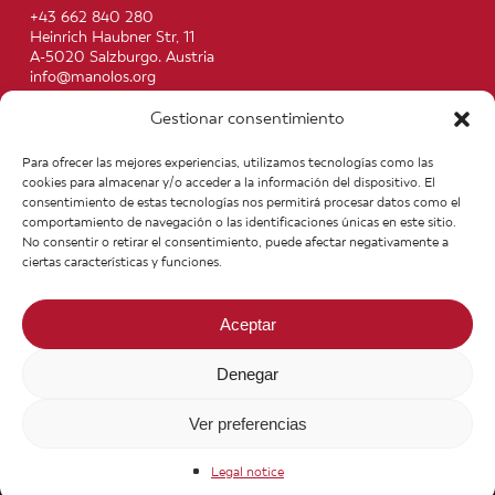
+43 662 840 280
Heinrich Haubner Str, 11
A-5020 Salzburgo. Austria
info@manolos.org
Gestionar consentimiento
More info
Home
Recipes
Para ofrecer las mejores experiencias, utilizamos tecnologías como las
About us
Contact
cookies para almacenar y/o acceder a la información del dispositivo. El
Products
Join our Team
consentimiento de estas tecnologías nos permitirá procesar datos como el
Infos
Legal notice
comportamiento de navegación o las identificaciones únicas en este sitio.
News
General Terms of Purchase
No consentir o retirar el consentimiento, puede afectar negativamente a
ciertas características y funciones.
Aceptar
Denegar
Ver preferencias
© 2026 Manolo's Food. Todos los derechos reservados.
Legal notice
facebook
youtube
instagram
phone
email