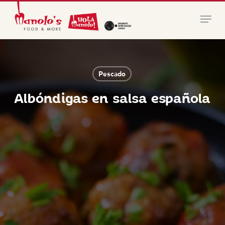
Skip
Menu
to
main
Close
content
Menu
Pescado
Albóndigas en salsa española