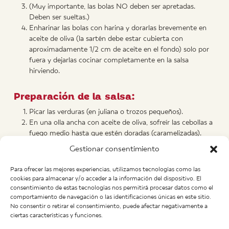
(Muy importante, las bolas NO deben ser apretadas.
Deben ser sueltas.)
Enharinar las bolas con harina y dorarlas brevemente en
aceite de oliva (la sartén debe estar cubierta con
aproximadamente 1/2 cm de aceite en el fondo) solo por
fuera y dejarlas cocinar completamente en la salsa
hirviendo.
Preparación de la salsa:
Picar las verduras (en juliana o trozos pequeños).
En una olla ancha con aceite de oliva, sofreír las cebollas a
fuego medio hasta que estén doradas (caramelizadas).
Esto lleva unos 20 minutos.
Gestionar consentimiento
Después, añadir pimientos, puerro y ajo, y sofreír juntos.
Después de unos 40 minutos (o cuando la cebolla esté
Para ofrecer las mejores experiencias, utilizamos tecnologías como las
dorada), añadir las zanahorias (cortadas en trozos) y
cookies para almacenar y/o acceder a la información del dispositivo. El
sofreír brevemente.
consentimiento de estas tecnologías nos permitirá procesar datos como el
comportamiento de navegación o las identificaciones únicas en este sitio.
Salpimentar y añadir aproximadamente 1 a 1.5 litros de
No consentir o retirar el consentimiento, puede afectar negativamente a
agua caliente. Agregar 2 a 3 cucharadas (según el deseo
ciertas características y funciones.
de consistencia) de maicena y cocinar a fuego lento