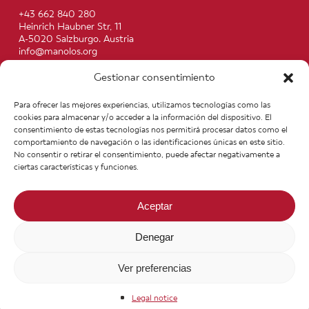
+43 662 840 280
Heinrich Haubner Str, 11
A-5020 Salzburgo. Austria
info@manolos.org
Gestionar consentimiento
More info
Home
Recipes
Para ofrecer las mejores experiencias, utilizamos tecnologías como las
About us
Contact
cookies para almacenar y/o acceder a la información del dispositivo. El
Products
Join our Team
consentimiento de estas tecnologías nos permitirá procesar datos como el
Infos
Legal notice
comportamiento de navegación o las identificaciones únicas en este sitio.
News
General Terms of Purchase
No consentir o retirar el consentimiento, puede afectar negativamente a
ciertas características y funciones.
Aceptar
Denegar
Ver preferencias
© 2026 Manolo's Food. Todos los derechos reservados.
Legal notice
facebook
youtube
instagram
phone
email