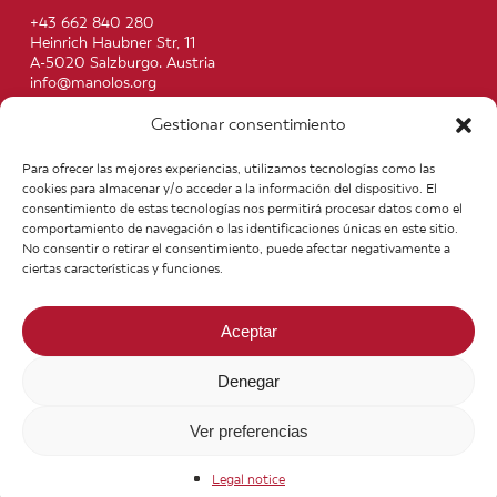
+43 662 840 280
Heinrich Haubner Str, 11
A-5020 Salzburgo. Austria
info@manolos.org
Gestionar consentimiento
More info
Home
Recipes
Para ofrecer las mejores experiencias, utilizamos tecnologías como las
About us
Contact
cookies para almacenar y/o acceder a la información del dispositivo. El
Products
Join our Team
consentimiento de estas tecnologías nos permitirá procesar datos como el
Infos
Legal notice
comportamiento de navegación o las identificaciones únicas en este sitio.
News
General Terms of Purchase
No consentir o retirar el consentimiento, puede afectar negativamente a
ciertas características y funciones.
Aceptar
Denegar
Ver preferencias
© 2026 Manolo's Food. Todos los derechos reservados.
Legal notice
facebook
youtube
instagram
phone
email